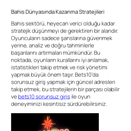
Bahis Dünyasında Kazanma Stratejileri
Bahis sektörü, heyecan verici olduğu kadar
stratejik düşünmeyi de gerektiren bir alandır.
Oyuncuların sadece şanslarına güvenmek
yerine, analiz ve doğru tahminlerle
başarılarını artırmaları mümkündür. Bu
noktada, oyunların kurallarını iyi anlamak,
istatistikleri takip etmek ve risk yönetimi
yapmak büyük önem taşır. Bets10’da
sorunsuz giriş yapmak için güncel adresleri
takip etmek, bu stratejilerin bir parçası olabilir
ve
bets10 sorunsuz giris
ile oyun
deneyiminizi kesintisiz sürdürebilirsiniz.