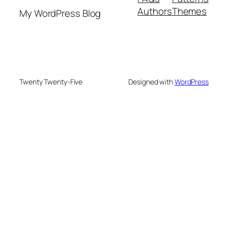
Authors
Themes
My WordPress Blog
Twenty Twenty-Five
Designed with
WordPress