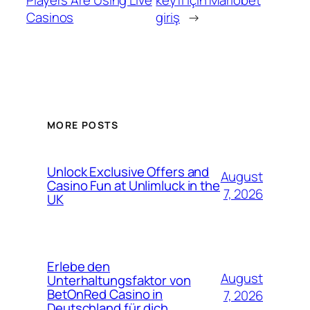
Casinos
giriş
→
MORE POSTS
Unlock Exclusive Offers and
August
Casino Fun at Unlimluck in the
7, 2026
UK
Erlebe den
August
Unterhaltungsfaktor von
BetOnRed Casino in
7, 2026
Deutschland für dich