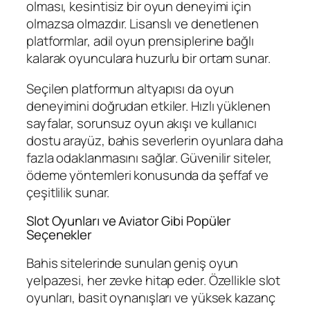
olması, kesintisiz bir oyun deneyimi için
olmazsa olmazdır. Lisanslı ve denetlenen
platformlar, adil oyun prensiplerine bağlı
kalarak oyunculara huzurlu bir ortam sunar.
Seçilen platformun altyapısı da oyun
deneyimini doğrudan etkiler. Hızlı yüklenen
sayfalar, sorunsuz oyun akışı ve kullanıcı
dostu arayüz, bahis severlerin oyunlara daha
fazla odaklanmasını sağlar. Güvenilir siteler,
ödeme yöntemleri konusunda da şeffaf ve
çeşitlilik sunar.
Slot Oyunları ve Aviator Gibi Popüler
Seçenekler
Bahis sitelerinde sunulan geniş oyun
yelpazesi, her zevke hitap eder. Özellikle slot
oyunları, basit oynanışları ve yüksek kazanç