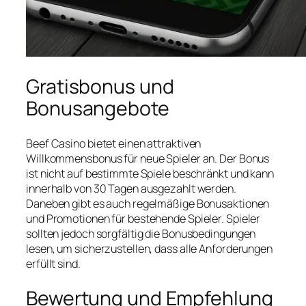
Gratisbonus und
Bonusangebote
Beef Casino bietet einen attraktiven
Willkommensbonus für neue Spieler an. Der Bonus
ist nicht auf bestimmte Spiele beschränkt und kann
innerhalb von 30 Tagen ausgezahlt werden.
Daneben gibt es auch regelmäßige Bonusaktionen
und Promotionen für bestehende Spieler. Spieler
sollten jedoch sorgfältig die Bonusbedingungen
lesen, um sicherzustellen, dass alle Anforderungen
erfüllt sind.
Bewertung und Empfehlung