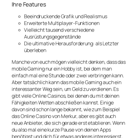
Ihre Features
Beeindruckende Grafik und Realismus
Erweiterte Multiplayer-Funktionen
Vielleicht tausend verschiedene
Ausrüstungsgegenstände
Die ultimative Herausforderung: als Letzter
überleben
Manche von euch mögen vielleicht denken, dass das
mobile Gaming nur ein Hobby ist, bei dem man
einfach mal eine Stunde oder zwei verbringen kann.
Aber tatsächlich kann das mobile Gaming auch ein
interessanter Weg sein, um Geld zu verdienen. Es
gibt viele Online Casinos, bei denen du mit deinen
Fähigkeiten Wetten abschließen kannst. Einige
davon sind schon lange bekannt, wie zum Beispiel
das Online Casino von Merkur, aber es gibt auch
neue Anbieter, die sich gerade erst etablieren. Wenn
du also mal eine kurze Pause von deinen Apps
benötigst und dich für etwas anderes interessierst,