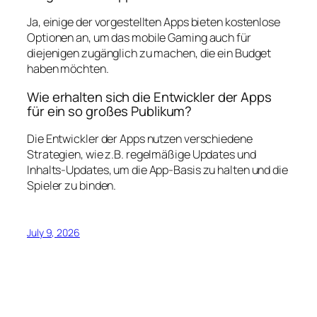
Ja, einige der vorgestellten Apps bieten kostenlose
Optionen an, um das mobile Gaming auch für
diejenigen zugänglich zu machen, die ein Budget
haben möchten.
Wie erhalten sich die Entwickler der Apps
für ein so großes Publikum?
Die Entwickler der Apps nutzen verschiedene
Strategien, wie z.B. regelmäßige Updates und
Inhalts-Updates, um die App-Basis zu halten und die
Spieler zu binden.
July 9, 2026