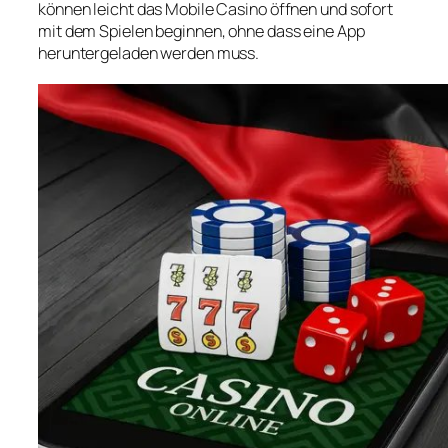
können leicht das Mobile Casino öffnen und sofort
mit dem Spielen beginnen, ohne dass eine App
heruntergeladen werden muss.