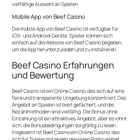
vielfältige Auswahl an Spielen.
Mobile App von Beef Casino
Die mobile App von Beef Casino ist verfügbar für
iOS- und Android-Geräte. Spieler können sich
einfach auf die Website von Beef Casino begeben,
um die App herunterzuladen und zu installieren.
Beef Casino Erfahrungen
und Bewertung
Beef Casino ist ein Online Casino, das sich auf eine
faire und transparente Umgebung konzentriert. Das
Angebot an Spielen ist breit gefächert, und die
Bezahlmethoden sind vielfältig. Der Bonus ohne
Einzahlung ist ein attraktives Angebot, aber es lohnt
sich, die Bonusbedingungen sorgfältig zu lesen.
Insgesamt ist Beef Casino ein Online Casino, das
sich für Spieler mit einem gewissen Risiko eignet.