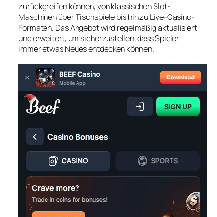
zurückgreifen können, von klassischen Slot-
Maschinen über Tischspiele bis hin zu Live-Casino-
Formaten. Das Angebot wird regelmäßig aktualisiert
und erweitert, um sicherzustellen, dass Spieler
immer etwas Neues entdecken können.