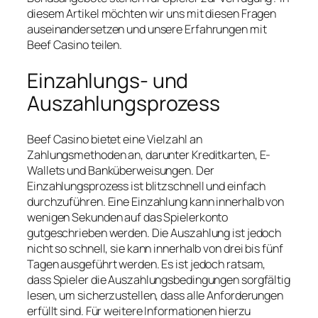
diesem Artikel möchten wir uns mit diesen Fragen
auseinandersetzen und unsere Erfahrungen mit
Beef Casino teilen.
Einzahlungs- und
Auszahlungsprozess
Beef Casino bietet eine Vielzahl an
Zahlungsmethoden an, darunter Kreditkarten, E-
Wallets und Banküberweisungen. Der
Einzahlungsprozess ist blitzschnell und einfach
durchzuführen. Eine Einzahlung kann innerhalb von
wenigen Sekunden auf das Spielerkonto
gutgeschrieben werden. Die Auszahlung ist jedoch
nicht so schnell, sie kann innerhalb von drei bis fünf
Tagen ausgeführt werden. Es ist jedoch ratsam,
dass Spieler die Auszahlungsbedingungen sorgfältig
lesen, um sicherzustellen, dass alle Anforderungen
erfüllt sind. Für weitere Informationen hierzu