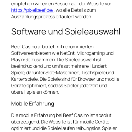
empfehlen wir einen Besuch auf der Website von
https://pixelbeef.de/
, wo alle Details zum
Auszahlungsprozess erläutert werden.
Software und Spieleauswahl
Beef Casino arbeitet mit renommierten
Softwareanbietern wie NetEnt, Microgaming und
Play’n Go zusammen. Die Spieleauswahl ist
beeindruckend und umfasst mehrere Hundert
Spiele, darunter Slot-Maschinen, Tischspiele und
Kartenspiele. Die Spiele sind für Browser und mobile
Geräte optimiert, sodass Spieler jederzeit und
überall spielen können.
Mobile Erfahrung
Die mobile Erfahrung bei Beef Casino ist absolut
überzeugend. Die Website ist für mobile Geräte
optimiert und die Spiele laufen reibungslos. Spieler