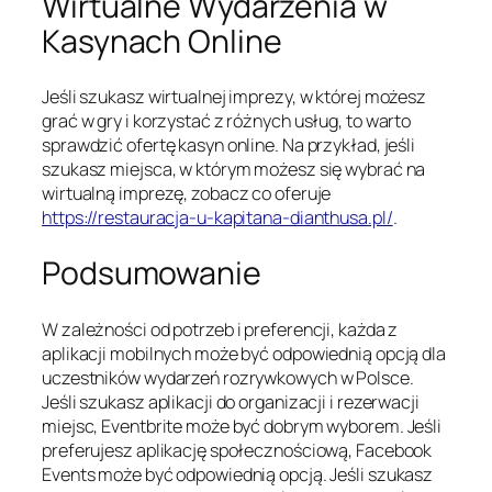
Wirtualne Wydarzenia w
Kasynach Online
Jeśli szukasz wirtualnej imprezy, w której możesz
grać w gry i korzystać z różnych usług, to warto
sprawdzić ofertę kasyn online. Na przykład, jeśli
szukasz miejsca, w którym możesz się wybrać na
wirtualną imprezę, zobacz co oferuje
https://restauracja-u-kapitana-dianthusa.pl/
.
Podsumowanie
W zależności od potrzeb i preferencji, każda z
aplikacji mobilnych może być odpowiednią opcją dla
uczestników wydarzeń rozrywkowych w Polsce.
Jeśli szukasz aplikacji do organizacji i rezerwacji
miejsc, Eventbrite może być dobrym wyborem. Jeśli
preferujesz aplikację społecznościową, Facebook
Events może być odpowiednią opcją. Jeśli szukasz