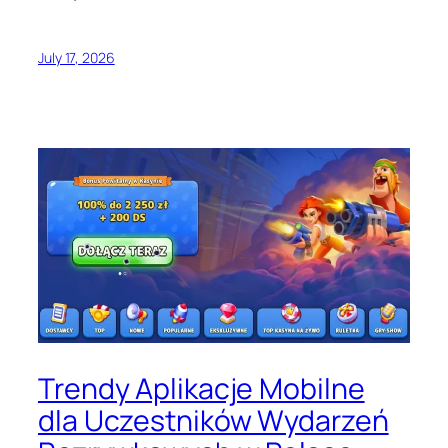
July 17, 2026
Trendy Aplikacje Mobilne
dla Uczestników Wydarzeń