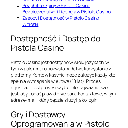
Bezpłatne Spiny w Pistolo Casino
Bezpieczeństwo i Licencja w Pistolo Casino
Zasoby i Dostępność w Pistolo Casino
Wnioski
Dostępność i Dostęp do
Pistola Casino
Pistolo Casino jest dostępne w wielu językach, w
tym w polskim, co pozwala na łatwe korzystanie z
platformy. Konto w kasynie może założyć każdy, kto
spełnia wymagania wiekowe (18 lat). Proces
rejestracji jest prosty i szybki, ale najważniejsze
jest, aby podać prawidłowe dane kontaktowe, w tym
adres e-mail, który będzie służył jako login.
Gry i Dostawcy
Oprogramowania w Pistolo