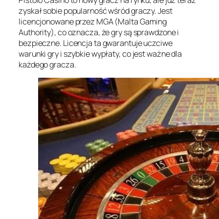
Pistolo Casino to nowy gracz na rynku, ale już teraz
zyskał sobie popularność wśród graczy. Jest
licencjonowane przez MGA (Malta Gaming
Authority), co oznacza, że gry są sprawdzone i
bezpieczne. Licencja ta gwarantuje uczciwe
warunki gry i szybkie wypłaty, co jest ważne dla
każdego gracza.