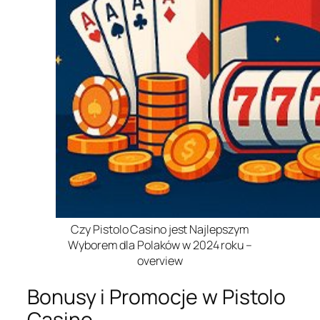
Czy Pistolo Casino jest Najlepszym
Wyborem dla Polaków w 2024 roku –
overview
Bonusy i Promocje w Pistolo
Casino