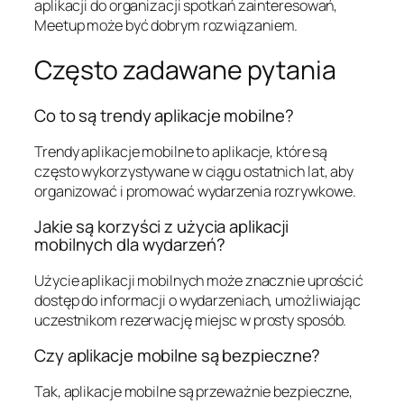
aplikacji do organizacji spotkań zainteresowań,
Meetup może być dobrym rozwiązaniem.
Często zadawane pytania
Co to są trendy aplikacje mobilne?
Trendy aplikacje mobilne to aplikacje, które są
często wykorzystywane w ciągu ostatnich lat, aby
organizować i promować wydarzenia rozrywkowe.
Jakie są korzyści z użycia aplikacji
mobilnych dla wydarzeń?
Użycie aplikacji mobilnych może znacznie uprościć
dostęp do informacji o wydarzeniach, umożliwiając
uczestnikom rezerwację miejsc w prosty sposób.
Czy aplikacje mobilne są bezpieczne?
Tak, aplikacje mobilne są przeważnie bezpieczne,