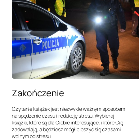
Zakończenie
Czytanie książek jest niezwykle ważnym sposobem
na spędzenie czasu i redukcję stresu. Wybieraj
książki, które są dla Ciebie interesujące, i które Cię
zadowalają, a będziesz mógł cieszyć się czasami
wolnym od stresu.