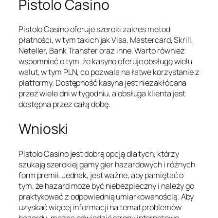
Pistolo Casino
Pistolo Casino oferuje szeroki zakres metod
płatności, w tym takich jak Visa, Mastercard, Skrill,
Neteller, Bank Transfer oraz inne. Warto również
wspomnieć o tym, że kasyno oferuje obsługę wielu
walut, w tym PLN, co pozwala na łatwe korzystanie z
platformy. Dostępność kasyna jest niezakłócana
przez wiele dni w tygodniu, a obsługa klienta jest
dostępna przez całą dobę.
Wnioski
Pistolo Casino jest dobrą opcją dla tych, którzy
szukają szerokiej gamy gier hazardowych i różnych
form premii. Jednak, jest ważne, aby pamiętać o
tym, że hazard może być niebezpieczny i należy go
praktykować z odpowiednią umiarkowanością. Aby
uzyskać więcej informacji na temat problemów
hazardu, można odwiedzić strony internetowe