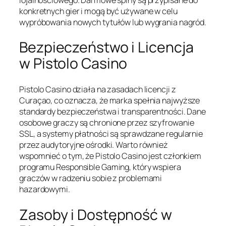
konkretnych gier i mogą być używane w celu
wypróbowania nowych tytułów lub wygrania nagród.
Bezpieczeństwo i Licencja
w Pistolo Casino
Pistolo Casino działa na zasadach licencji z
Curaçao, co oznacza, że marka spełnia najwyższe
standardy bezpieczeństwa i transparentności. Dane
osobowe graczy są chronione przez szyfrowanie
SSL, a systemy płatności są sprawdzane regularnie
przez audytoryjne ośrodki. Warto również
wspomnieć o tym, że Pistolo Casino jest członkiem
programu Responsible Gaming, który wspiera
graczów w radzeniu sobie z problemami
hazardowymi.
Zasoby i Dostępność w