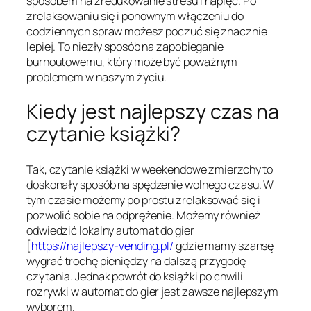
sposobem na zredukowanie stresu i napięć. Po
zrelaksowaniu się i ponownym włączeniu do
codziennych spraw możesz poczuć się znacznie
lepiej. To niezły sposób na zapobieganie
burnoutowemu, który może być poważnym
problemem w naszym życiu.
Kiedy jest najlepszy czas na
czytanie książki?
Tak, czytanie książki w weekendowe zmierzchy to
doskonały sposób na spędzenie wolnego czasu. W
tym czasie możemy po prostu zrelaksować się i
pozwolić sobie na odprężenie. Możemy również
odwiedzić lokalny automat do gier
[
https://najlepszy-vending.pl/
gdzie mamy szansę
wygrać trochę pieniędzy na dalszą przygodę
czytania. Jednak powrót do książki po chwili
rozrywki w automat do gier jest zawsze najlepszym
wyborem.