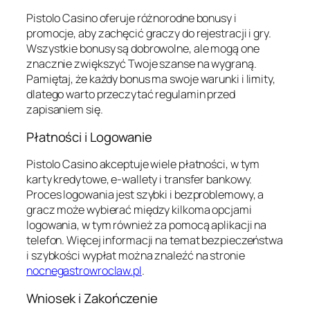
Pistolo Casino oferuje różnorodne bonusy i
promocje, aby zachęcić graczy do rejestracji i gry.
Wszystkie bonusy są dobrowolne, ale mogą one
znacznie zwiększyć Twoje szanse na wygraną.
Pamiętaj, że każdy bonus ma swoje warunki i limity,
dlatego warto przeczytać regulamin przed
zapisaniem się.
Płatności i Logowanie
Pistolo Casino akceptuje wiele płatności, w tym
karty kredytowe, e-wallety i transfer bankowy.
Proces logowania jest szybki i bezproblemowy, a
gracz może wybierać między kilkoma opcjami
logowania, w tym również za pomocą aplikacji na
telefon. Więcej informacji na temat bezpieczeństwa
i szybkości wypłat można znaleźć na stronie
nocnegastrowroclaw.pl
.
Wniosek i Zakończenie