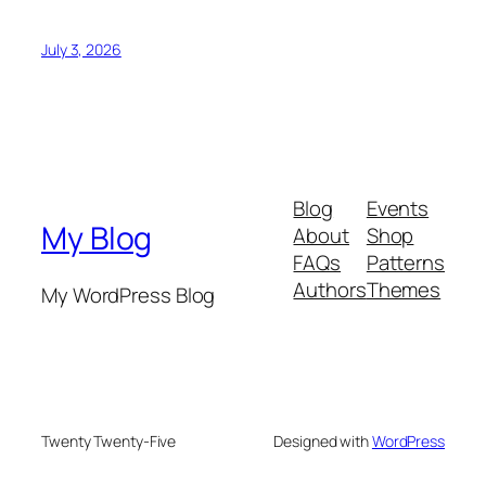
July 3, 2026
Blog
Events
My Blog
About
Shop
FAQs
Patterns
Authors
Themes
My WordPress Blog
Twenty Twenty-Five
Designed with
WordPress