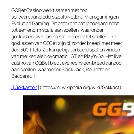
GQBet Casino werkt samen met top
softwareaanbieders zoals NetEnt, Microgaming en
Evolution Gaming. Dit betekent dat je toegang hebt
tot een enorm scala aan spellen, waaronder
gokkasten, live casino spellen en tafel spellen. De
gokkasten van GQBet zijn bijzonder breed, met meer
dan 500 titels. Zo kun je bijvoorbeeld spellen vinden
van merken als Novomatic, IGT en Play’n Go. Het live
casino van GQBet biedt eveneens een breed aanbod
aan spellen, waaronder Black Jack, Roulette en
Baccarat.
1
![Gokkasten
](https://nl.wikipedia.org/wiki/Gokkast)