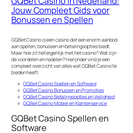
GQBet Casino in Nederland:
Jouw Compleet Gids voor
Bonussen en Spellen
GQBet Casino is een casino dat een enorm aanbod
aan spellen, bonussen en betalingsopties biedt.
Maar hoe zit het eigenlijk met het casino? Wat zijn
de voordelen en nadelen? Hieronder vind je een
compleet overzicht van alles wat GQBet Casino te
bieden heeft.
GQBet Casino Spellen en Software
GQBet Casino Bonussen en Promoties
GQBet Casino Betalingsopties en Veiligheid
GQBet Casino Mobiel en Klantenservice
GQBet Casino Spellen en
Software