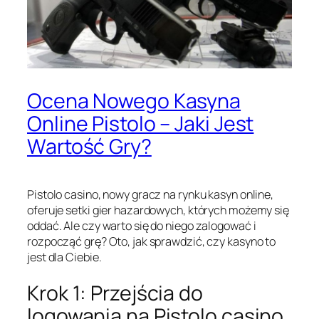
Ocena Nowego Kasyna
Online Pistolo – Jaki Jest
Wartość Gry?
Pistolo casino, nowy gracz na rynku kasyn online,
oferuje setki gier hazardowych, których możemy się
oddać. Ale czy warto się do niego zalogować i
rozpocząć grę? Oto, jak sprawdzić, czy kasyno to
jest dla Ciebie.
Krok 1: Przejścia do
logowania na Pistolo casino