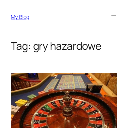
Skip
to
My Blog
content
Tag:
gry hazardowe