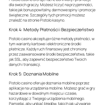
dla swoich graczy. Możesz liczyć na przyjemności,
takie jak bonus powitalny, darmowe spiny i promocje
świąteczne. Szczegóły tych promocji możesz
znaleźć na stronie Pistolo kasyno.
Krok 4: Metody Płatności i Bezpieczeństwo
Pistolo casino akceptuje różne metody płatności, w
tym warianty kartowe i elektroniczne środki
płatnicze. Każdy ruch finansowy jest chroniony
przez zaawansowane środki bezpieczeństwa, takie
jak SSL, aby zapewnić bezpieczeństwo Twoich
danych i transakcji.
Krok 5: Doznania Mobilne
Pistolo casino oferuje doznania mobilne poprzez
aplikacje na urządzenia mobilne. Możesz grać w gry
hazardowe w dowolnym miejscu i czasie,
korzystając z Twojego urządzenia mobilnego.
Pamiętaj, aby unikać błędów, takich jak używanie