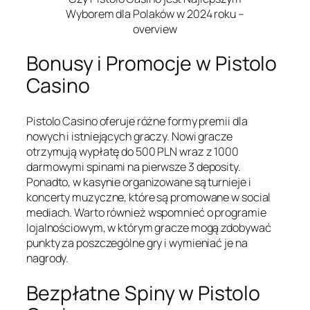
Wyborem dla Polaków w 2024 roku –
overview
Bonusy i Promocje w Pistolo
Casino
Pistolo Casino oferuje różne formy premii dla
nowych i istniejących graczy. Nowi gracze
otrzymują wypłatę do 500 PLN wraz z 1000
darmowymi spinami na pierwsze 3 deposity.
Ponadto, w kasynie organizowane są turnieje i
koncerty muzyczne, które są promowane w social
mediach. Warto również wspomnieć o programie
lojalnościowym, w którym gracze mogą zdobywać
punkty za poszczególne gry i wymieniać je na
nagrody.
Bezpłatne Spiny w Pistolo