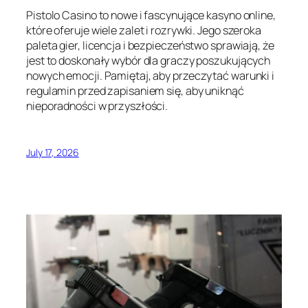
Pistolo Casino to nowe i fascynujące kasyno online,
które oferuje wiele zalet i rozrywki. Jego szeroka
paleta gier, licencja i bezpieczeństwo sprawiają, że
jest to doskonały wybór dla graczy poszukujących
nowych emocji. Pamiętaj, aby przeczytać warunki i
regulamin przed zapisaniem się, aby uniknąć
nieporadności w przyszłości.
July 17, 2026