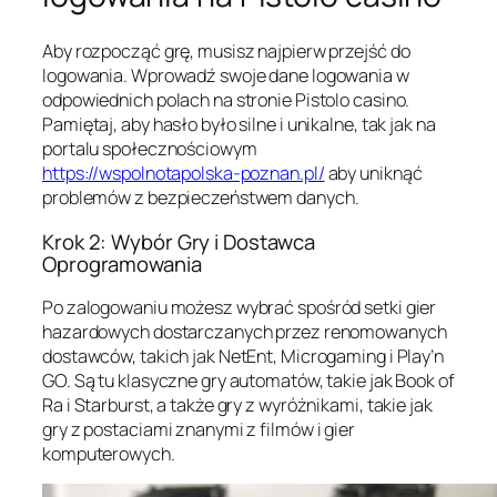
Aby rozpocząć grę, musisz najpierw przejść do
logowania. Wprowadź swoje dane logowania w
odpowiednich polach na stronie Pistolo casino.
Pamiętaj, aby hasło było silne i unikalne, tak jak na
portalu społecznościowym
https://wspolnotapolska-poznan.pl/
aby uniknąć
problemów z bezpieczeństwem danych.
Krok 2: Wybór Gry i Dostawca
Oprogramowania
Po zalogowaniu możesz wybrać spośród setki gier
hazardowych dostarczanych przez renomowanych
dostawców, takich jak NetEnt, Microgaming i Play’n
GO. Są tu klasyczne gry automatów, takie jak Book of
Ra i Starburst, a także gry z wyróżnikami, takie jak
gry z postaciami znanymi z filmów i gier
komputerowych.