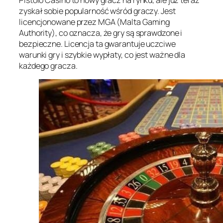
Pistolo Casino to nowy gracz na rynku, ale już teraz
zyskał sobie popularność wśród graczy. Jest
licencjonowane przez MGA (Malta Gaming
Authority), co oznacza, że gry są sprawdzone i
bezpieczne. Licencja ta gwarantuje uczciwe
warunki gry i szybkie wypłaty, co jest ważne dla
każdego gracza.