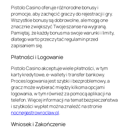
Pistolo Casino oferuje różnorodne bonusy i
promocje, aby zachęcić graczy do rejestracji i gry.
Wszystkie bonusy są dobrowolne, ale mogą one
znacznie zwiększyć Twoje szanse na wygraną.
Pamiętaj, że każdy bonus ma swoje warunki i limity,
dlatego warto przeczytać regulamin przed
zapisaniem się.
Płatności i Logowanie
Pistolo Casino akceptuje wiele płatności, w tym
karty kredytowe, e-wallety i transfer bankowy.
Proces logowania jest szybki i bezproblemowy, a
gracz może wybierać między kilkoma opcjami
logowania, w tym również za pomocą aplikacji na
telefon. Więcej informacji na temat bezpieczeństwa
i szybkości wypłat można znaleźć na stronie
nocnegastrowroclaw.pl
.
Wniosek i Zakończenie