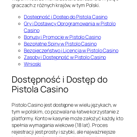
graczach z różnych krajów, w tym Polski.
Dostępność i Dostęp do Pistola Casino
Gry i Dostawcy Oprogramowania w Pistolo
Casino
Bonusy i Promocje w Pistolo Casino
Bezpłatne Spiny w Pistolo Casino
Bezpieczeństwo i Licencja w Pistolo Casino
Zasoby i Dostępność w Pistolo Casino
Wnioski
Dostępność i Dostęp do
Pistola Casino
Pistolo Casino jest dostępne w wielu językach, w
tym w polskim, co pozwala na łatwe korzystanie z
platformy. Konto w kasynie może założyć każdy, kto
spełnia wymagania wiekowe (18 lat). Proces
rejestracji jest prosty i szybki, ale najważniejsze