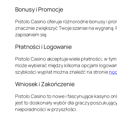
Bonusy i Promocje
Pistolo Casino oferuje różnorodne bonusy i prom
znacznie zwiększyć Twoje szanse na wygraną. Pa
zapisaniem się.
Płatności i Logowanie
Pistolo Casino akceptuje wiele płatności, w tym
może wybierać między kilkoma opcjami logowania
szybkości wypłat można znaleźć na stronie
noc
Wniosek i Zakończenie
Pistolo Casino to nowe i fascynujące kasyno onlin
jest to doskonały wybór dla graczy poszukujący
nieporadności w przyszłości.