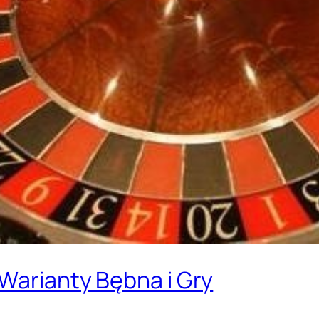
 Warianty Bębna i Gry