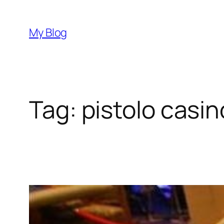
Skip
to
My Blog
content
Tag:
pistolo casin