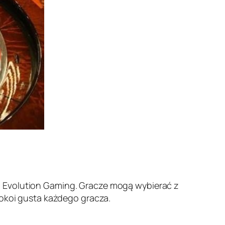
i Evolution Gaming. Gracze mogą wybierać z
pokoi gusta każdego gracza.