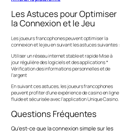
Les Astuces pour Optimiser
la Connexion et le Jeu
Les joueurs francophones peuvent optimiser la
connexion et le jeu en suivant les astuces suivantes :
Utiliser un réseau internet stable et rapide
Mise à
jour régulière des logiciels et des applications *
Vérification des informations personnelles et de
l’argent
En suivant ces astuces, les joueurs francophones
peuvent profiter d’une expérience de casino en ligne
fluide et sécurisée avec l’application Unique Casino.
Questions Fréquentes
Qu’est-ce que la connexion simple sur les