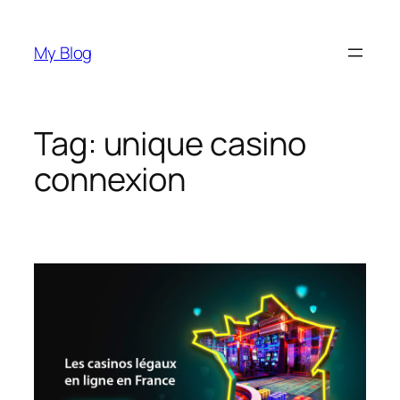
Skip
to
My Blog
content
Tag:
unique casino
connexion