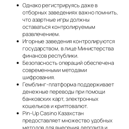
Однако регистрируясь даже в
отборных заведениях важно помнить,
что азартные игры должны
оставаться контролируемым
развлечением.
Игорные заведения контролируются
государством, в лице Министерства
финансов республики.
Безопасность операций обеспечена
современными методами
шифрования.
Гемблинг-платформа поддерживает
денежные переводы при помощи
банковских карт, электронных
кошельков и криптовалют.
Pin-Up Casino Казахстан
предоставляет множество удобных
методов для внесения депозита и