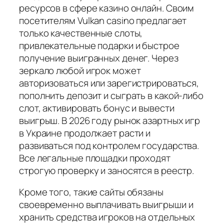
ресурсов в сфере казино онлайн. Своим
посетителям Vulkan casino предлагает
только качественные слоты,
привлекательные подарки и быстрое
получение выигранных денег. Через
зеркало любой игрок может
авторизоваться или зарегистрироваться,
пополнить депозит и сыграть в какой-либо
слот, активировать бонус и вывести
выигрыш. В 2026 году рынок азартных игр
в Украине продолжает расти и
развиваться под контролем государства.
Все легальные площадки проходят
строгую проверку и заносятся в реестр.
Кроме того, такие сайты обязаны
своевременно выплачивать выигрыши и
хранить средства игроков на отдельных