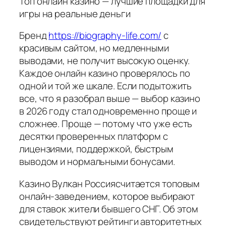
Топ онлайн казино — лучшие площадки для
игры на реальные деньги
Бренд
https://biography-life.com/
с
красивым сайтом, но медленными
выводами, не получит высокую оценку.
Каждое онлайн казино проверялось по
одной и той же шкале. Если подытожить
все, что я разобрал выше — выбор казино
в 2026 году стал одновременно проще и
сложнее. Проще — потому что уже есть
десятки проверенных платформ с
лицензиями, поддержкой, быстрым
выводом и нормальными бонусами.
Казино Вулкан Россиясчитается топовым
онлайн-заведением, которое выбирают
для ставок жители бывшего СНГ. Об этом
свидетельствуют рейтинги авторитетных