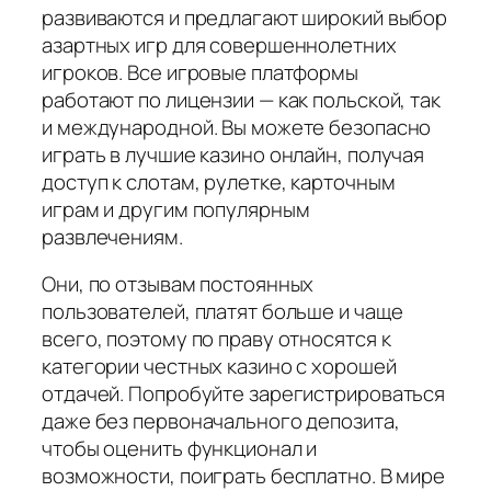
развиваются и предлагают широкий выбор
азартных игр для совершеннолетних
игроков. Все игровые платформы
работают по лицензии — как польской, так
и международной. Вы можете безопасно
играть в лучшие казино онлайн, получая
доступ к слотам, рулетке, карточным
играм и другим популярным
развлечениям.
Они, по отзывам постоянных
пользователей, платят больше и чаще
всего, поэтому по праву относятся к
категории честных казино с хорошей
отдачей. Попробуйте зарегистрироваться
даже без первоначального депозита,
чтобы оценить функционал и
возможности, поиграть бесплатно. В мире