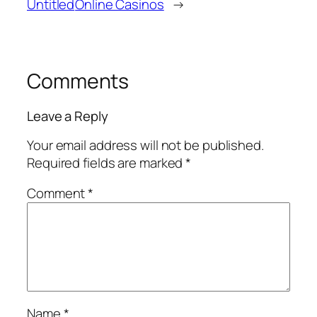
Untitled
Online Casinos
→
Comments
Leave a Reply
Your email address will not be published.
Required fields are marked
*
Comment
*
Name
*