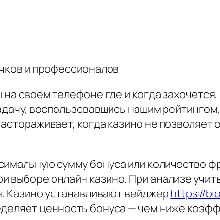
ичков и профессионалов
 на своем телефоне где и когда захочется, 
задачу, воспользовавшись нашим рейтингом
настораживает, когда казино не позволяет о
симальную сумму бонуса или количество фр
и выборе онлайн казино. При анализе учит
ия. Казино устанавливают вейджер
https://bi
еделяет ценность бонуса — чем ниже коэфф