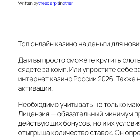
Written by
thesolarpit
in
other
Топ онлайн казино на деньги для нов
Да и вы просто сможете крутить слоты
сядете за комп. Или упростите себе 
интернет казино России 2026. Также 
активации.
Необходимо учитывать не только мак
Лицензия — обязательный минимум пр
действующих бонусов, но и их услов
отыгрыша количество ставок. Он опр