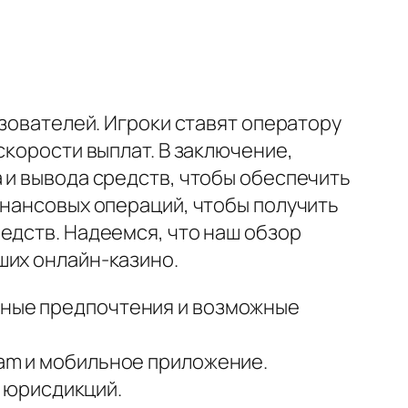
ьзователей. Игроки ставят оператору
скорости выплат. В заключение,
 и вывода средств, чтобы обеспечить
инансовых операций, чтобы получить
едств. Надеемся, что наш обзор
ших онлайн-казино.
ичные предпочтения и возможные
ram и мобильное приложение.
 юрисдикций.