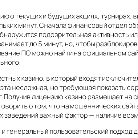
 о текущих и будущих акциях, турнирах, в
льких минут. Сначала финансовый отдел об
 обнаружится подозрительная активность и
занимает до 5 минут, но, чтобы разблокир
ивание ПО можно найти на официальном сай
льного.
стных казино, в который входят исключите
 эта несложная, но требующая показать се
. Получив лицензию казино размещает на с
оворить о том, что на мошеннических сайт
ых заведений важный фактор — наличие возм
и генеральный пользовательский подход де