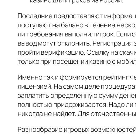
казино для игроков из России.
Последние предоставляют информацию
поступают на баланс в течение неско
ли требования выполнил игрок. Если
вывод могут отклонить. Регистрация 
пройти верификацию. Ссылку на скач
только при посещении казино с моби
Именно так и формируется рейтинг че
лицензией. На самом деле процедура
заплатить определенную сумму денег
полностью придерживается. Надо ли г
никогда не найдет. Для отечественн
Разнообразие игровых возможностей 