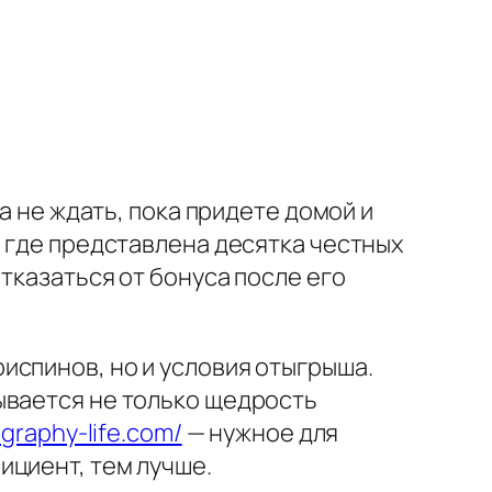
а не ждать, пока придете домой и
, где представлена десятка честных
тказаться от бонуса после его
испинов, но и условия отыгрыша.
ывается не только щедрость
ography-life.com/
— нужное для
ициент, тем лучше.