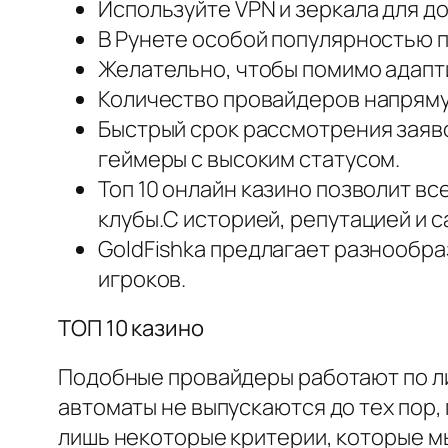
Используйте VPN и зеркала для д
В Рунете особой популярностью 
Желательно, чтобы помимо адапти
Количество провайдеров напрямую
Быстрый срок рассмотрения заяво
геймеры с высоким статусом.
Топ 10 онлайн казино позволит в
клубы.С историей, репутацией и 
GoldFishka предлагает разнообра
игроков.
ТОП 10 казино
Подобные провайдеры работают по ли
автоматы не выпускаются до тех пор,
лишь некоторые критерии, которые мы